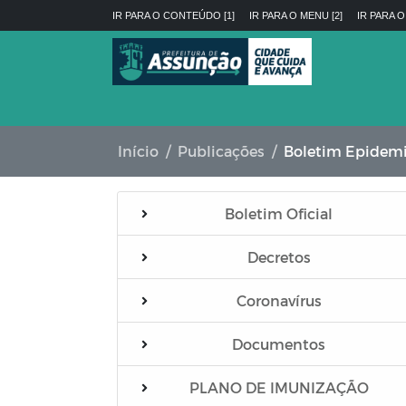
IR PARA O CONTEÚDO [1]
IR PARA O MENU [2]
IR PARA O
Início
Publicações
Boletim Epidemi
Boletim Oficial
Decretos
Coronavírus
Documentos
PLANO DE IMUNIZAÇÃO