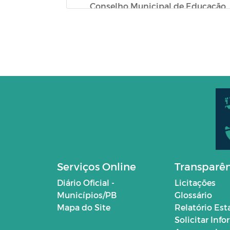
Conselho Municipal de Educação
(CME)
Conselho de Alimentação Escolar
(CAE)
Campanhas
EDITAIS
Serviços Online
Transparê
Diário Oficial -
Licitações
Municípios/PB
Glossário
Mapa do Site
Relatório Est
Solicitar Inf