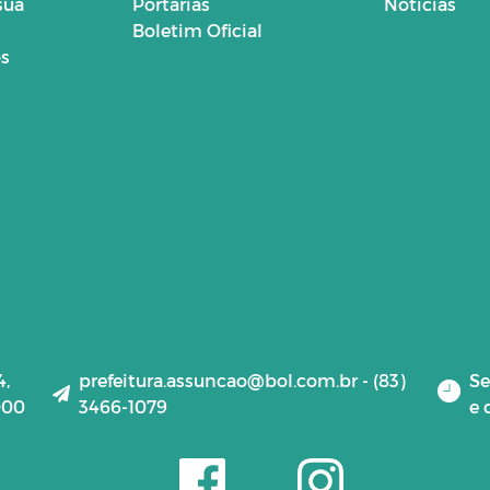
sua
Portarias
Notícias
Boletim Oficial
os
4,
prefeitura.assuncao@bol.com.br - (83)
Se
000
3466-1079
e 