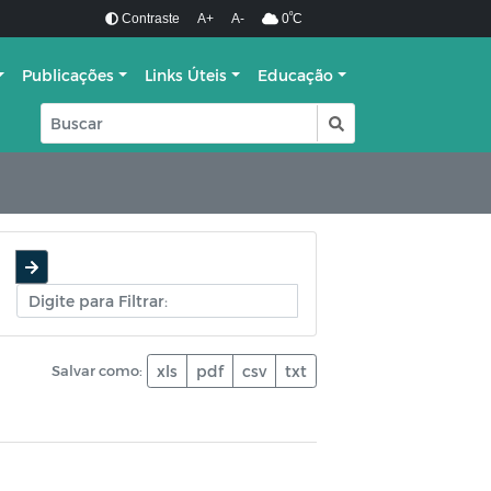
º
Contraste
A+
A-
0
C
Publicações
Links Úteis
Educação
Salvar como:
xls
pdf
csv
txt