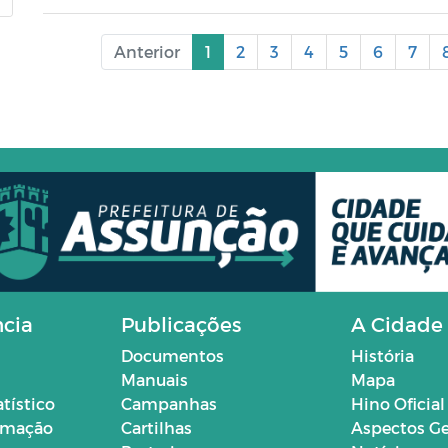
Anterior
1
2
3
4
5
6
7
ncia
Publicações
A Cidade
Documentos
História
Manuais
Mapa
atístico
Campanhas
Hino Oficial
ormação
Cartilhas
Aspectos Ge