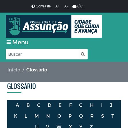
º
Contraste
A+
A-
0
C
Menu
Início
Glossário
GLOSSÁRIO
A
B
C
D
E
F
G
H
I
J
K
L
M
N
O
P
Q
R
S
T
U
V
W
X
Y
Z