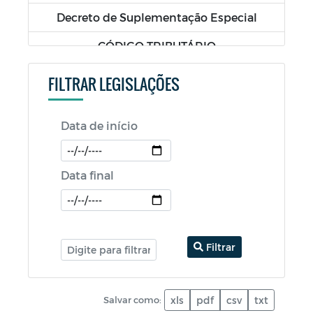
Decreto de Suplementação Especial
CÓDIGO TRIBUTÁRIO
LDO - Lei de Diretrizes Orçamentárias
FILTRAR LEGISLAÇÕES
LOA - Lei Orçamentária Anual
Data de início
PPA - Plano Plurianual
RGF - Relatório da Gestão Fiscal
Data final
RREO - Relatório Resumido da Execução
Orçamentária
PCA - Prestação de Contas Anual
Filtrar
Salvar como:
xls
pdf
csv
txt