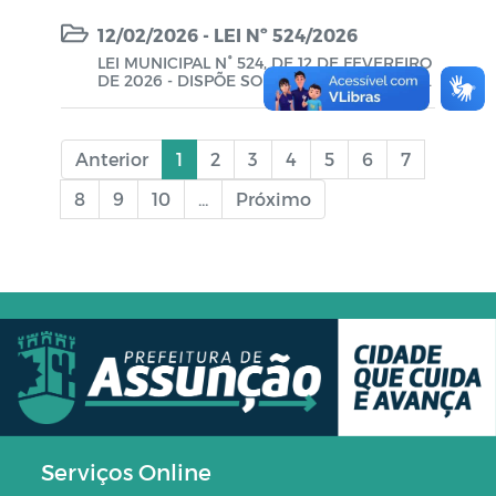
DRO DO MAGISTÉRIO DESTE MUNICÍPIO E
DÁ OUTRAS PROVIDÊNCIAS.
12/02/2026 - LEI Nº 524/2026
LEI MUNICIPAL N° 524, DE 12 DE FEVEREIRO
DE 2026 - DISPÕE SOBRE O REAJUSTE DE
VENCIMENTOS DOS SERVIDORES AGENTES
COMUNITÁRIOS DE SAÚDE – ACS E DOS AG
ENTES DE ENDEMIAS, ACE DESTE MUNICÍP
IO E DÁ OUTRAS PROVIDÊNCIAS.
Anterior
1
2
3
4
5
6
7
8
9
10
...
Próximo
Serviços Online