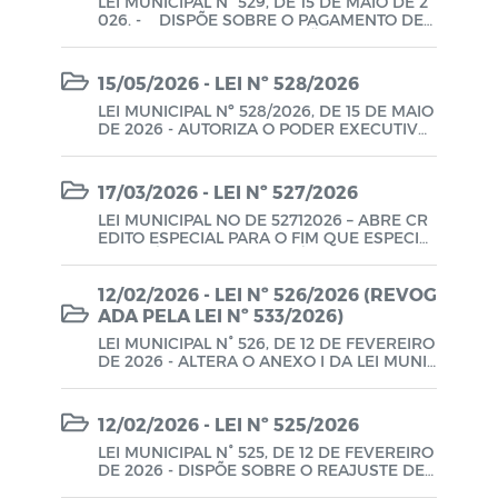
LEI MUNICIPAL N° 529, DE 15 DE MAIO DE 2
026. - DISPÕE SOBRE O PAGAMENTO DE
ANUIDADES A ORGANIZAÇÕES SOCIAIS, SE
M FINS LUCRATIVOS, QUE REALIZAM ATIVI
DADES DE DEFESA EM FAVOR DAS POLÍTIC
15/05/2026 - LEI Nº 528/2026
AS PÚBLICAS E INTERESSES DO MUNICÍPIO
E AUTORIZA O PODER EXECUTIVO A VINCU
LEI MUNICIPAL Nº 528/2026, DE 15 DE MAIO
LAR-SE COMO ASSOCIADO DAS ORGANIZA
DE 2026 - AUTORIZA O PODER EXECUTIVO
ÇÕES SOCIAIS SEM FINS LUCRATIVOS QUE
MUNICIPAL A REPASSAR INCENTIVO FINAN
ESPECIFICA E A PAGAR AS RESPECTIVAS A
CEIRO ADICIONAL AOS AGENTES COMUNIT
NUIDADES E DÁ OUTRAS PROVIDÊNCIAS.
ÁRIOS DE SAÚDE E DÁ OUTRAS PROVIDÊN
17/03/2026 - LEI Nº 527/2026
CIAS.
LEI MUNICIPAL NO DE 52712026 – ABRE CR
EDITO ESPECIAL PARA O FIM QUE ESPECIFI
CA E DÁ OUTRAS PROVIDÊNCIAS - FICA O
PODER EXECUTIVO AUTORIZADO A ABRIR
CRÉDITO ESPECIAL NO VALOR DE R$ 203.18
12/02/2026 - LEI Nº 526/2026 (REVOG
6,70 (DUZENTOS E TRÊS MIL, CENTO E OITE
ADA PELA LEI Nº 533/2026)
NTA E SEIS REAIS E SETENTA CENTAVOS), D
LEI MUNICIPAL N° 526, DE 12 DE FEVEREIRO
ESTINADOS A OCORRER COM AS DESPESA
DE 2026 - ALTERA O ANEXO I DA LEI MUNI
S ABAIXO DESCRITAS E CLASSIFICADAS, C
CIPAL N° 521/2025 (CARGOS CONCURSO).
OM RECURSOS DO FOMENTO DE MATRÍCU
LA EM TEMPO INTEGRAL - ETI (FONTE 546).
12/02/2026 - LEI Nº 525/2026
LEI MUNICIPAL N° 525, DE 12 DE FEVEREIRO
DE 2026 - DISPÕE SOBRE O REAJUSTE DE
VENCIMENTOS DOS SERVIDORES DO QUA