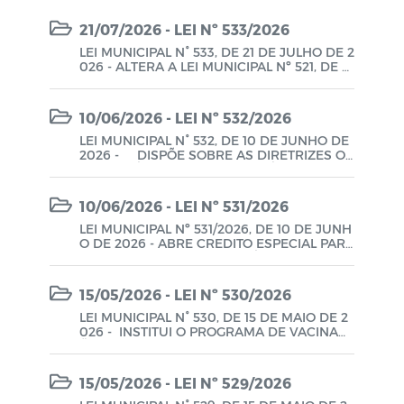
21/07/2026 - LEI Nº 533/2026
LEI MUNICIPAL N° 533, DE 21 DE JULHO DE 2
026 - ALTERA A LEI MUNICIPAL Nº 521, DE 2
8 DE NOVEMBRO DE 2025, EM ATENDIMEN
TO ÀS RECOMENDAÇÕES DO TRIBUNAL DE
CONTAS DO ESTADO DA PARAÍBA – TCE/PB
10/06/2026 - LEI Nº 532/2026
(PROCESSO TC Nº 03670/26), E DÁ OUTRAS
PROVIDÊNCIAS.
LEI MUNICIPAL N° 532, DE 10 DE JUNHO DE
2026 - DISPÕE SOBRE AS DIRETRIZES OR
ÇAMENTÁRIAS PARA O EXERCÍCIO FINANC
EIRO DE 2027 E DÁ OUTRAS PROVIDÊNCIA
S - LDO 2026.
10/06/2026 - LEI Nº 531/2026
LEI MUNICIPAL Nº 531/2026, DE 10 DE JUNH
O DE 2026 - ABRE CREDITO ESPECIAL PARA
O FIM QUE ESPECIFICA E DÁ OUTRAS PRO
VIDÊNCIAS.
15/05/2026 - LEI Nº 530/2026
LEI MUNICIPAL N° 530, DE 15 DE MAIO DE 2
026 - INSTITUI O PROGRAMA DE VACINAÇ
ÃO NAS ESCOLAS PARA OS ALUNOS DA ED
UCAÇÃO INFANTIL E DO ENSINO FUNDAME
NTAL DAS ESCOLAS PÚBLICAS DO MUNICÍP
15/05/2026 - LEI Nº 529/2026
IO DE ASSUNÇÃO/PB.