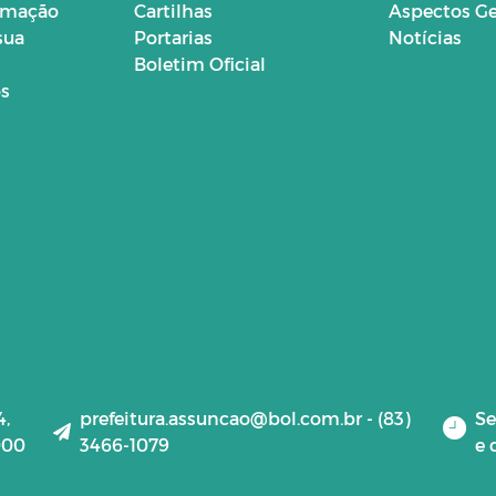
ormação
Cartilhas
Aspectos Ge
sua
Portarias
Notícias
Boletim Oficial
os
4,
prefeitura.assuncao@bol.com.br - (83)
Se
000
3466-1079
e 