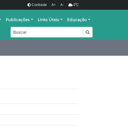
º
Contraste
A+
A-
0
C
Publicações
Links Úteis
Educação