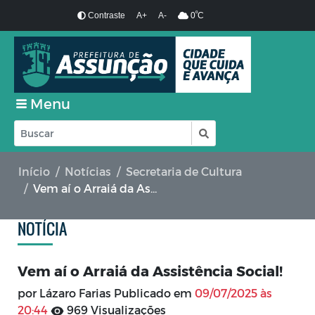
º
Contraste
A+
A-
0
C
Menu
Início
Notícias
Secretaria de Cultura
Vem aí o Arraiá da Assistência Social!
NOTÍCIA
Vem aí o Arraiá da Assistência Social!
por Lázaro Farias Publicado em
09/07/2025 às
20:44
969 Visualizações